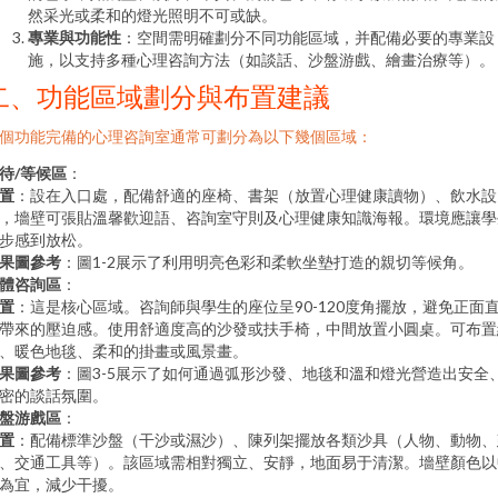
然采光或柔和的燈光照明不可或缺。
專業與功能性
：空間需明確劃分不同功能區域，并配備必要的專業設
施，以支持多種心理咨詢方法（如談話、沙盤游戲、繪畫治療等）。
二、功能區域劃分與布置建議
個功能完備的心理咨詢室通常可劃分為以下幾個區域：
待/等候區
：
置
：設在入口處，配備舒適的座椅、書架（放置心理健康讀物）、飲水設
，墻壁可張貼溫馨歡迎語、咨詢室守則及心理健康知識海報。環境應讓學
步感到放松。
果圖參考
：圖1-2展示了利用明亮色彩和柔軟坐墊打造的親切等候角。
體咨詢區
：
置
：這是核心區域。咨詢師與學生的座位呈90-120度角擺放，避免正面
帶來的壓迫感。使用舒適度高的沙發或扶手椅，中間放置小圓桌。可布置
、暖色地毯、柔和的掛畫或風景畫。
果圖參考
：圖3-5展示了如何通過弧形沙發、地毯和溫和燈光營造出安全
密的談話氛圍。
盤游戲區
：
置
：配備標準沙盤（干沙或濕沙）、陳列架擺放各類沙具（人物、動物、
、交通工具等）。該區域需相對獨立、安靜，地面易于清潔。墻壁顏色以
為宜，減少干擾。