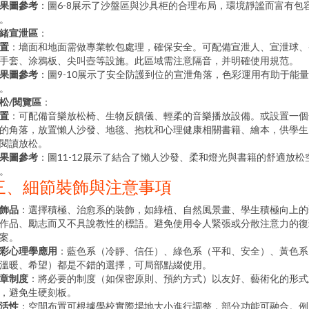
果圖參考
：圖6-8展示了沙盤區與沙具柜的合理布局，環境靜謐而富有包
。
緒宣泄區
：
置
：墻面和地面需做專業軟包處理，確保安全。可配備宣泄人、宣泄球、
手套、涂鴉板、尖叫壺等設施。此區域需注意隔音，并明確使用規范。
果圖參考
：圖9-10展示了安全防護到位的宣泄角落，色彩運用有助于能
。
松/閱覽區
：
置
：可配備音樂放松椅、生物反饋儀、輕柔的音樂播放設備。或設置一個
的角落，放置懶人沙發、地毯、抱枕和心理健康相關書籍、繪本，供學生
閱讀放松。
果圖參考
：圖11-12展示了結合了懶人沙發、柔和燈光與書籍的舒適放松
。
三、細節裝飾與注意事項
飾品
：選擇積極、治愈系的裝飾，如綠植、自然風景畫、學生積極向上的
作品、勵志而又不具說教性的標語。避免使用令人緊張或分散注意力的復
案。
彩心理學應用
：藍色系（冷靜、信任）、綠色系（平和、安全）、黃色系
溫暖、希望）都是不錯的選擇，可局部點綴使用。
章制度
：將必要的制度（如保密原則、預約方式）以友好、藝術化的形式
，避免生硬刻板。
活性
：空間布置可根據學校實際場地大小進行調整，部分功能可融合。例