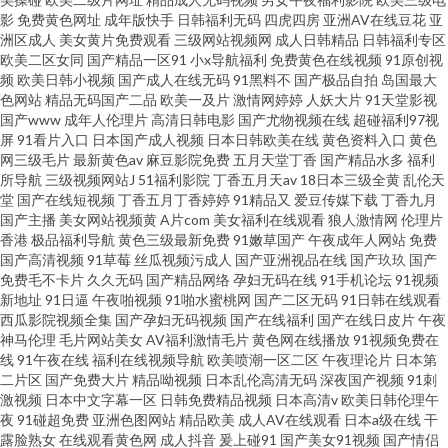
影
免费黄色网址
成年版快手
日韩福利无码
四虎四房
亚洲AV在线豆花
亚
洲区成人
美女黄片免费观看
三级网站视频网
成人日韩精品
日韩福利专区
欧美二区女同
国产精品一区91
小x导航福利
免费黄色在线视频
91原创视
频
欧美日韩小视频
国产成人在线无码
91黑料不
国产极品自拍
岛国最大
色网站
精品无码国产二品
欧美一及片
激情网婷婷
人妖大片
91天堂影视
国产www
成年人伦理片
高清日韩电影
国产尤物视频在线
超碰福利97视
屏
91看片入口
日本国产成人视频
日本日韩欧美在线
黄色资料入口
黄色
网三级毛片
最新黄色av
麻豆影院免费
五月天堂丁香
国产精品水多
福利
所导航
三级视频网站J
51福利影院
丁香五月天av
18日本三级全黄
乱伦天
堂
国产在线短视频
丁香五月丁香婷婷
91精品又
爱豆传媒下载
丁香九月
国产主播
美女网站视频黄
A片com
美女福利在线观看
狼人激情网
伦理片
香港
极品福利导航
黄色三级最新免费
91嫩草国产
午夜成年人网站
免费
国产高清视频
91草莓
丝瓜视频污成人
国产亚洲视品在线
国产玖玖
国产
免费毛不卡片
久久无码
国产精品网络
孕妇无码在线
91手机论坛
91视频
新地址
91日逼
午夜啪视频
91啪水蜜桃网
国产二区无码
91日韩在线观看
西瓜影院视频全集
国产孕妇无码视频
国产在线福利
国产在线日皮片
午夜
神马伦理
毛片网站美女
AV福利激情毛片
黄色网在线播放
91视频免费在
线
91午夜在线
福利在线视频导航
欧美喷潮一区二区
午夜理论片
日本第
二片区
国产免费大片
精品呦视频
日本乱伦高清无码
深夜国产视频
91刺
激视频
日本中文字幕一区
日韩免费精品视频
日本高清v
欧美日韩伦理午
夜
91碰超免费
亚洲色图网站
精品欧美
成人AV在线观看
日本a级在线
干
露脸熟女
在线观看黄色网
成人抖音
爰上碰91
国产美女91视频
国产情侣