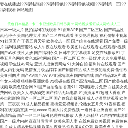
妻在线播放|97福利超碰|97福利导航|97福利导航视频|97福利第一页|97
福利观看
网站地图
日本一级大片
微拍福利在线观看
91香蕉APP
国产二区三区
国产精品性
丁香久久大香蕉 天天日夜 国产日韩传媒久久 另类av性爱 欧美后入 欧美性爱
乱伦种子
美国伦理大片
国产二区在线观看
美女伦理视频
福利偷拍小视频
91社区国产
丁香五月天堂
欧美变态一区
国产综合在线观看
国产免费一级
片
福利视频资源站
成人午夜在线观看
欧美图片在线观看
在线观看h视频
黄色 日本精品一卡二卡 亚洲欧美日韩另类 91网站播放 爱豆成人网站 成人三
国产a级0
变性人妖
国产福利永久
日韩中文字幕观看
足交在线播放91
丁
香五月色网站
黄色3级抢网站
国产一区二区
日本一级婬片
久久免费手机
级网址 黑丝足交视频网站 伊人干大香蕉 97资源视频总站 国产ts在线 韩国成a
视频
学生妹Av网站
亚洲人成免费网站
91大神自拍
福利片在线观看
国产
成人内射无码
激情五月极品婷婷
国产剧情精品
成人三级伦理免费
偷怕欧
美亚州图片
国产AV国产AV
97亚洲精华液
国内精自线
国产精品3级片
成
韩国免费 人妻诱惑导航 午夜男女AV 91n在线网站 97色伦影院 AV天堂资源 东
年女人视频
狠狠撸亚洲欧美
91操碰在线
国产高清精品二区
国产欧美在线
视频
欧美色综合网
91国产自拍偷拍
香蕉911
花蝴蝶看片免费
白丝美女免
京热15p 国产社区情侣 狠狠久久精品 精品东方美女AV 另类Av色五月 欧美群p
费网站
欧美女人与动物交
国产精品无码电影
91插插库
97超碰大香蕉
户
外自慰影院
国产一区二区二区
国产偷窥盗摄视频
成人动漫网站观看
欧美
第一页夜夜
91成人精品视频
蜜桃爱爱视频
乱伦熟女五月天
91香蕉视
福
肏屄 日本AV在线直播 肏屄手机视频 国产精品成品人品 精品国产乱 美国另类
利在线视频直播
一区xxxxx
岛国大片免费视频
一道日本亚洲香蕉
国产91
高清精品
国产一区二区福利
伦理在线播放
人妻无码精品
91自拍在线观看
69 欧美孕妇性交 日本97色色 日韩三级第一页 亚州色色影院 91网站久久 aV
国产一级片内射
夜夜骑青青草
欧美色图人妻
在线免费欧美视频
免费黄色
毛片
成人精品无码视频
欧美午夜极品
性欧美ⅩⅩⅩⅩ乱
欧美色色六月天