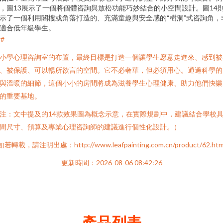
，圖13展示了一個將個體咨詢與放松功能巧妙結合的小空間設計。圖14
示了一個利用閣樓或角落打造的、充滿童趣與安全感的“樹洞”式咨詢角，
適合低年級學生。
##
小學心理咨詢室的布置，最終目標是打造一個讓學生愿意走進來、感到被
、被保護、可以暢所欲言的空間。它不必奢華，但必須用心。通過科學的
與溫暖的細節，這個小小的房間將成為滋養學生心理健康、助力他們快樂
的重要基地。
注：文中提及的14款效果圖為概念示意，在實際規劃中，建議結合學校
間尺寸、預算及專業心理咨詢師的建議進行個性化設計。）
如若轉載，請注明出處：http://www.leafpainting.com.cn/product/62.htm
更新時間：2026-08-06 08:42:26
產品列表