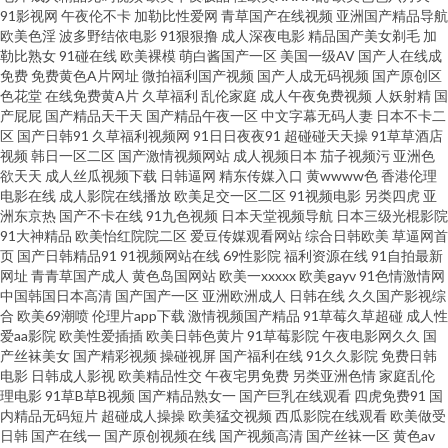
91影视网
午夜伦不卡
加勒比性爱网
青草国产在线视频
亚洲国产精品导航
中亚 超碰青青草在线 大香蕉福利 國產館中文字幕 久草福利 欧美肏屄视频在
欧美色淫
波多野结依电影
91狠狠撸
成人深夜电影
精品国产美女剃毛
加
勒比熟女
91碰在线
欧美裸模
萌白酱国产一区
美国一级AV
国产人在线成
线 人人摸人人乐 色香焦尹人网 成人社区AV 国内精品一二 波多野结衣九区 九
免费
免费黄色A片网址
微拍福利国产视频
国产人成无码视频
国产原创区
色花堂
在线免费黄A片
久草福利
乱伦家庭
成人午夜免费视频
人妖射精
国
产屁屁
国产精品天干天
国产精品午夜一区
中文字幕无码人妻
日本不卡二
一黑丝精品 在线91视频 91主播福利视频 精品久久草 人妻午夜 日韩一级免费
区
国产日韩91
久草福利视频网
91日日夜夜91
超碰碰天天操
91草草酒店
视频
韩日一区二区
国产激情视频网站
成人视频日本
茄子视频污
亚洲色
99国精品品 国产精品乱伦 成人av福利院 久热久热 午夜免费福利影院 日韩色
欲天天
成人丝瓜视频下载
日韩逼网
精东传媒入口
黄wwww色
香港伦理
电影在线
成人影院在线播放
欧美足交一区二区
91视频电影
另类四虎
亚
洲东京热
国产不卡在线
91九色视频
日本天堂视频导航
日本三级光棍影院
色影院 午夜国产福利看片 红杏福利社 蜜桃深夜福利 日韩羞羞网站 亚洲狼人
91大神精品
欧美怡红院院二区
爱豆传媒观看网站
综合日韩欧美
草逼网首
页
国产日韩精品91
91视频网站在线
69性影院
福利资源在线
91自拍最新
欧美在线免费18 五月花激情站 亚洲成人WWW www春色国产 国内精品338
网址
青青草国产成人
黄色岛国网站
欧美一xxxxx
欧美gayv
91色情激情网
中国韩国日本高清
国产国产一区
亚洲欧洲成人
日韩在线
久久国产影视综
合
欧美69潮喷
伦理片app下载
激情视频国产精品
91草莓久草超碰
成人性
欧美性交精品视频 日韩伦理视频 亚洲狠狠操网 69色导航 97性交 黄色爽片 蜜
爱aa影院
欧美性爱插插
欧美日韩色黄片
91草莓影院
午夜电影网久久
国
产丝袜美女
国产精彩视频
操碰视屏
国产福利在线
91久久影院
免费日韩
桃91网 色色看片 亚洲欧洲日本无码 91社在线看 免费在线观看91 日韩理伦中
电影
日韩成人影视
欧美精品性交
午夜宅男免费
另类亚洲色情
家庭乱伦
理电影
91草B草B视频
国产精品熟女一
国产巨乳在线观看
四虎免费91
国
内精品无码短片
超碰成人操操
欧美猛交视频
西瓜影院在线观看
欧美做受
文字幕 色香蕉网站 微拍88福利导航 香蕉影院午夜 超碰日日夜夜 福利社区导
日韩
国产在线一
国产原创视频在线
国产视频高清
国产丝袜一区
黄色av