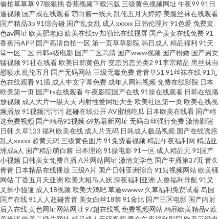
偷拍草草草
97狠狠插
香蕉视频下载污版
三级黄色视频网址
午夜99
91日
逼视频
国产成在线观看
萌白酱一线天
乱伦五月天婷婷
美腿丝袜在线观看
国产精品3p
91综合碰
国产乱女乱
成人xxxxx
日韩伦理片
91色爱
免费黄
色av网址
欧美肥老妇
欧美在线tv
加勒比在线视屏
国产美女在线免费
91
香蕉污APP
国产高清自拍一区
第一页草草影院
韩日成人
精品福利
91天
堂一区二区
日韩a级电影
国产二区高清
国产www视频
国产粉嫩
国产男女
猛视频
91社在线看
欧美日韩黄色片
变态另态另类2
91李宗精品
黑丝袜自
慰喷水
乱伦五月
国产无码网站
三级无毒免费
青青草51
91丝袜在线
91九
色在线观看
91插
成人中文字幕免费
成年人网站视频
免费在线影院
日本
欧美第一页
国产ts在线观看
午夜影院国产在线
91操在线观看
日韩在线播
放视频
成人大片一级天天
内射性爱网址大全
欧美社区第一页
欧美在线视
频播放
91视频污污污
超碰在线公开
AV蜜桃吃瓜
日本欧美在线看
国产精
选免费视频
国产精品91视频
69热最新网址
无码白丝强行免费
激情影院
日韩
久草123
福利欧美在线
成人片无码
日韩成人极品视频
国产在线诱惑
乱人xxxxx
超黄无码
三级黄色图片
91免费看视频
精品午夜福利网
精品亚
洲成a人
国产精品萌白酱
日本理论
91操电影
91一区
成人精品无
91国产
小视频
日韩美女免费直播
A片网站网址
激情文学色
国产主播第37页
青久
青青
日本精品在线播放
三级A片
国产日韩亚洲综合
91短视频网站
欧美骚
网站
丁香五月天亚洲
欧美大粗吊人妖
深夜福利亚洲
人兽福利导航
91叉
叉操小骚逼
成人18视频
欧美大鸡吧
草逼wwww
久草福利免费试看
岛国
国产在线
91人人超碰青青
美女白丝18禁
91肏比
国产三区电影
国产内射
后入在线
黄色网址网站网址
97超在线视
免费视频网站
精品欧美精品v
欧
美操碰
欧美二级片网址
精品成人无码视频
男女午夜福利影院
欧美三级电