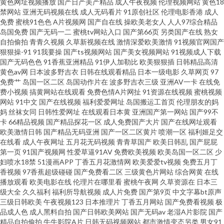
黄色网址视频播放
国产日产美产精品
成人午夜视频
伦理视频网站
黄色18
禁网站
亚洲无码视频在线
成人无码看片
91原创社区
伦理电影香港
成人
日本高清 狠狠撸123 欧美人妖导航 天堂少女 91大香焦Cn www91牛 国产精品
免费
蜜桃91色色
A片视频网
国产自在线
操欧美老女人
人人97综合精品
岛国免费
国产无码一二
蜜桃tv网站入口
国产第66页
另类国产在线
熟女
自在线 美女让我操 日韩午夜精品 尤物91 97资源视频总站 国产天天骚 欧美毛
自拍偷拍
青青久视频
久草新视频在线
激情深爱欧美激情
91视频官网国产
狠狠操-91
91我要操
国产ts视频网站
国产美女视频网站
91视频成人下载
国产无码色色
91香蕉亚洲精品
91伊人加勒比
欧美狠狠插
日韩精品高清
片A级 午夜福利成人网站 91九色乱 草逼网站 国产视频二区 麻豆MD93TV 日
黄色av网
日本波多野吉衣
日韩在线观看精品
日本一级电影
久草网页
97
免费艹
岛国一区二区
岛国动作片在
波多野吉衣三级
亚洲AV一卡
在线免
韩精品免费视频 亚洲性爱小说网 操人妖网 久久人91 人人摸人人换 午夜男人
费小视频
搞黄网站在线观看
免费色情A片网扯
91资源在线视频
蜜桃视频
网站
91中文
国产在线视频
福利爱爱网址
岛国搬运工首页
伦理朋友的妈
妈
丝袜女同
日韩性爱网址
在线观看日本黄
亚洲国产第一网站
国产99不
网 91社区观看 超碰人人莫 福利舍操逼 色五月视频 91传媒在线免费 成人板91
卡
66精品视频
国产精品探花一区
成人免费国产大片
国产在线网址观看
欧美激情日韩
国产精品无码亚洲
国产一区二区黄片
喷潮一区
福利姬足交
九一传媒网站入口 91AV电影 成人AV男人天堂 加勒比色导航 青娱乐无码AV
在线看
成人午夜网址
五月花无码视频
青青草国产
欧美日韩乱
国产屁屁
第一页
91国产视频网
性爱草逼91AV
免费欧美视频
欧美岛国一区二区
少
妇喷水18禁
51漫画APP
丁香五月花激情网
欧美爱爱tv视频
免费五月丁
亚洲黑丝高跟福利 91在线影音 丁香五月影院 九九这只有精品 人人看人人摸
香视频
97香蕉超级碰碰
国产免费看二区
三级黄色片网站
综合网黄
在线
播放观看
欧美电影在线
伦理片在哪里看
蜜桃午夜网
久草资源在
日本三
51国产成人自拍 超碰人人爱人人艹 精品国产乱子伦 欧美在线电影群P
级大全
久久福利
福利所导航视频
成人片免费
国产第9页
中文字幕bt原声
三级日韩欧美
午夜视频123
日本推理片
丁香五月网站
国产免费看视频
极
品成人色
成人黑料自拍
国产日韩欧美网站
国产无码av
老湿A片影院
国产
www91白丝 超碰伊人久久 美女操逼软件 午夜福利在线导航 超碰日韩伪娘精
精品自拍偷拍
牛牛影院A片
日韩无码视频网站
都市激情变态另类
男女91