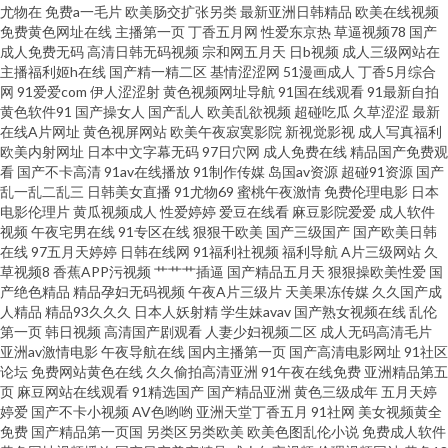
尤物在
免费a一毛片
欧美肠交扩张另类
最新亚洲日韩精品
欧美在线视频
av男人天堂手机 成人亚洲 老湿影院免费 日韩h片网站 亚洲伊人网香蕉网 91资
免费黄色网址在线
主播第一页
丁香五月网
性爱东京热
草逼视频78
国产
成人免费无码
高清日韩无码视频
宗和网五月天
日b视频
成人三级网站在
主播福利姬h在线
国产精一精二区
基情涩涩网
51漫画成人
丁香5月综合
源 国产亚洲日本 老司机AV文字 日本成a影院 亚洲av网子 91夜间福利 成人伊
网
91爱爱com
伊人涩涩射
黄色视频网址导航
91国在线观看
91最新自拍
黄色软件91
国产操女人
国产乱人
欧美乱欲视频
超碰吃瓜
久草涩涩
最新
人电影 色婷婷激情网 91在线在线 福利看片 久草福利视频蜜桃 青娱乐老司机
在线A片网址
黄色视屏网站
欧美午夜寂寞影院
新视觉影视
成人写真福利
欧美内射网址
日本中文字幕无码
97日穴网
成人免费在线
精品国产免费观
看
国产不卡高清
91av在线播放
91制作传媒
岛国av资源
超碰91资源
国产
分类 伪娘人妖中文网址 超碰人人摸人人干 国产精品永久免费 欧美另类激情
乱一乱二乱三
日韩美女直播
91尤物69
蜜桃午夜激情
免费伦理电影
日本
电影伦理片
黄瓜视频成人
性爱婷婷
爱豆在线看
麻豆影院爱爱
成人软件
天美传媒毛片 午夜老湿机 韩国伦理av 蜜桃社福利社 日本特黄视频 先锋在线
视频
午夜宅男在线
91专区在线
狠狠干欧美
国产三级国产
国产欧美日韩
在线
97五月天婷婷
日韩在线网
91福利社视频
福利导航
A片三级网站
久
草视频8
香蕉APP污视频
艹艹艹插逼
国产精品五月天
狠狠操欧美性爱
国
资源 91精品丝袜国产 超碰成人综合 欧美成人www 五月麻豆传媒 91V小视频
产绝色精品
精品孕妇无码视频
午夜A片三级片
天美果冻传媒
久久国产成
人精品
精品93久久久
日本人妖射精
学生妹avav
国产熟女视频在线
乱伦
AV入口 福利社老湿机 狼友福利视频 人人肏屄 午夜福利成人AV 91大神影音 a
第一页
韩日视频
高清国产剧观看
人妻少妇视频二区
成人无码高清毛片
亚洲av激情电影
午夜导航在线
国内主播第一页
国产高清电影网址
91社区
论坛
免费网站黄色在线
久久偷拍高清亚洲
91午夜在线免费
亚洲精品第五
级影院 国产精品肏屄电影 亚洲综合小说网 国产推油在线观看 人人色人人乐
页
麻豆网站在线观看
91精选国产
国产精品亚洲
黄色三级成年
五月天婷
婷爱
国产不卡小视频
AV色哟哟
亚洲天堂丁香五月
91社网
美女视频黄全
人人 亚洲天堂91 AV福利激情 国产超碰在线 人妖拳交女 91国产夜色猫 www
免费
国产精品第一页国
另类区另类欧美
欧美色图乱伦小说
免费成人软件