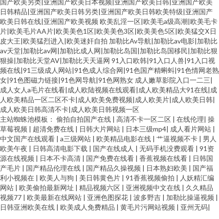
国产欧美另类|亚洲国产欧美日本视频|亚洲国产欧美日韩|亚洲国产欧美
日韩精品|亚洲国产欧美日韩另类|亚洲国产欧美日韩欧美特级|亚洲国产
欧美日韩在线|亚洲国产欧美视频
欧美乱淫一区|欧美毛a级高潮|欧美毛卡
片|欧美毛片AA片|欧美美色1区|欧美美色3区|欧美美色5区|欧美猛交Ⅹ日
皮大王|欧美猛烈进入|欧美迷奸自拍
加勒比Av导航|加勒比av电影|加勒比
av天堂|加勒比av网|加勒比成人网|加勒比岛国|加勒比岛国移民|加勒比狠
狠操|加勒比天堂AV|加勒比天天逼网
91入口欧韩|91入口人兽|91入口视
频在线|91三级成人网站|91色成人综合网|91色国产精蝌蚪|91色情网老熟
女|91色图磁力链接|91色网导航|91色网熟女
成人嫩草影院入口一二三|
成人女人a毛片在线看|成人欧陆视频在线观看|成人欧美精品大91在线|成
人欧美精品一区二区不卡|成人欧美免费视频|成人欧美片|成人欧美日韩|
成人欧美日韩高清不卡|成人欧美日韩视频一区
主站蜘蛛池模板：
偷拍自拍国产在线
|
高清不卡一区二区
|
在线伦理
|
操
草莓视频
|
超清免费在线
|
日韩大片网站
|
日本三级mp4
|
成人看片网站
|
中文国产在线观看
|
a三级网站
|
欧美精品电影在线
|
艹逼视频不卡
|
男人
欧美午夜
|
日韩高清电影下载
|
国产在线成人
|
无码手机没费观看
|
91资
源在线视频
|
日本不卡高清
|
国产免费在线看
|
香蕉视频在线看
|
日韩国
产毛片
|
国产精品伦理在线
|
国产精品久操视频
|
日本熟妇欧美
|
国产福
利小视频在
|
欧美人与狗
|
美日韩黄色片
|
91香蕉视频偷拍
|
人妖精汇编
网站
|
欧美偷拍最新网址
|
精品视频六区
|
亚洲视频中文在线
|
久久精品
视频77
|
欧美最新在线网站
|
亚洲色图探花
|
波多野吉
|
加勒比操逼视频
|
日韩亚洲欧美在线
|
欧美成人免费精品
|
黄毛片污网站视频
|
亚州无码
|