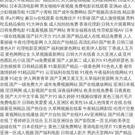
网站
日本高清电影网
男女啪啪午夜视频
免费电影在线观看
亚洲ab
成人
电影导航 日本槽逼草莓视频 午夜福利视频偷拍 91po豆花 超碰再线99 老司机
少妇视频导航
91国产小青蛙
国产成年免费网站
国产视频高清在线
精品香
蕉
求a片网址
麻豆tv在线观看
在线撸丝片
91草碰
国产成人激情视频
黑料
精品网站 网址大全91 91社区导航 99久久偷窥 福利A片 九一桃色社区 人妻三
吃瓜精品偷拍
91大神合集
成人拍拍拍免费
香港伦理剧
日韩大片观看网址
日韩免费电影
91羞羞视频
国产网站
青草全福视在线
性导航影视AV
日本
一级在线视频
国产好片浮力
91久操
国产精品成人在线
精品免费看
人人
级毛片 四虎激情影院 亚洲九1 91精品豆花 久久伊人国产精品 日韩无码三级片
看操碰
午夜伦理电影网
久久国自产拍精品
高清乱码0
国产欧美
日韩三级
黄色A片
伦理电影亚洲国产
福利姬黄色网址
欧美伊人影院
丁香成人五月
亚洲色图欧美 av福利社 韩国伪娘TS网站 日韩AⅤ视频列表 亚洲第一夜页 91娇
花
黄色网网址女
久草视频最新网址
日韩大片在线看
久久亚洲人成
亚州
色图乱伦小说
国产va免费观看
国产人妖第二
成人影片h
91色婷婷瑟色
东
京热狠狠草
日韩精品观看
91最新国产精品
一级黄色网
91色色人妻
都市
妻激情四射 国产1区2区3区 欧美第1页 亚洲影院www av探花 青娱乐福利视频
激情婷婷
91精品国产91
云涩福利在线导航
91视色
午夜福利在线网站
91
直播
91处女
伊人网青青草
国产又爽又黄又无
久草福利资源网
东方成人
51色女婷婷导航 Av爱爱69 超碰人人摸人人干 美女福利影院 日本a中文字幕
在线
国产一级免费大片
成年免费视频网站
国产在线播放网站
亚洲日本视
频
淫淫网网
成人影视国产在线
深夜福利网址
欧美在线免费看
日夜夜欧
美
国产大片中文字幕
国产片91
操久婷婷
91视频你懂得
黄色三级片毛片
浮力影院艹艹 久草综合网站 欧美一区色网 天天射影院 91cn入口 99影院激情
免费电影片
日韩欧美爱爱
成人亚洲区
欧美性16
成人色情黄片在线
在线
观看亚洲精品
国产热综合
久草网视频在线看
午夜精品网影院
伦理片完整
文学 豆花在线观看官网 九九国产九九精品 欧美成人女同黄 午夜av免费 91伪
版
黄视网站在线播放
国产片自拍
国产在线91
AV亚洲网址
国产经典三级
在线
丁香婷婷五月综合
五月花亚洲综合
国产影院第一页
乱码欧美孕交
超碰在线艹
日本在线护士
黄色三级免费网址
香港电影伦理片
91黄色电影
娘 国产96在线 久久国产精品人妻 人妻鲁色网无码 午夜福利404 91操机视频
亚洲一区成人视频
国产福利电影
日韩成人影片
男的天堂网AV
国产精品