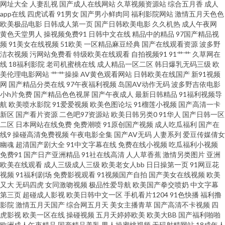
网址大全
人妻乱视
国产成人在线网站
久草视频资源站
综合五月香
成人
航 国产伪娘91 激情午夜网 婷婷综合伊人一区 91网页官网页 a日韩v www在线
app在线
四虎试看
91男女
国产男小鲜肉同
福利影院网站
激情五月天色色
欧美极品电影
日韩成人第一页
国产日韩欧美电影
久久机热
成人午夜网
黄色天堂男人
操视频免费91
日韩中文在线
精品中的精品
97国产精品视
91 国产精品永久免费 人人操人人乐 亚洲色图28p 91黑料黑丝 av大全观看网
频
91美女在线视频
51欧美
一区精品麻豆经典
国产在线观看资源
波多野
洁衣视频
污网站免费看
特级欧美在线观看
自拍视频91
91艹艹
久草网在
址 超碰91在线 青娱乐av色导航 深夜影院 亚洲瑟瑟瑟 91n免费在线 91婷色 激
线
18福利影院
老司机蜜桃在线
成人精品一区二区
韩日爆乳无码三级
欧
美伦理电影网站
艹艹操操
AV黄色观看网站
日韩欧美在线国产
新91视频
网
国产精品分类在线
97午夜福利视频
岛国AV动作无码
波多野吉依电影
情综合绯色 欧美极限扩肛 熟女露脸视频9色 69av福利 91永久在线免费 国产
小h片免费
国产精品色色视屏
国产午夜成人
最新日韩精品
91福利视频导
航
欧美喷水影院
91爱爱视频
欧美色图论坛
91榴莲小视频
国产高清一卡
网站 美女肏屄西瓜午夜 青青草毛片资源 日韩艹逼 AV色导航 福利AV一区 韩国
新区
国产看片资源
二色吧97资源站
欧美日韩另类0
91华人
国产日韩一区
二区
日本网站在线免费
免费潮喷
91原创国产视频
成人吃瓜福利
国产在
线9
操碰高清免费视频
午夜电影全集
国产AV无码
人妻系列
爱豆传媒倩女
三级有码 久久停停 欧美A片网址 欧洲性生活社区 成人免费观看视频 后入妹妹
幽魂
超清国产剧大全
91中文字幕在线
免费在线小视频
吃瓜福利小视频
免费91
国产日产亚洲精品
91社在线高清
人人草香蕉
激情另类图片
亚洲
另类播播 日韩伦理片网站 91麻豆国产蜜臀 超碰蝴蝶乐 豆花AV在视 国内精品
欧美在线观看
成人三级成人三级
欧美老女人bb
日日操第一页
91网豆花
视频
91福利剧场
免费影视观看
91视频国产自拍
国产美女在线视频
欧美
又大
无码四虎
女同激吻视频
极品性爱导航
欧美国产拳交喷奶
中文字幕
夜夜操 精品久热 五月天A片 91秀秀 豆花社区在线观看 久草黄色网 欧美人妖
第三页
超碰成人影视
欧美日韩中文一区
手机看片1204
91色快播
福利撸
影院
激情五月天国产
综合网五月天
美女主播青草
国产高清不卡视频
四
日韩av线路 www91海角 福利偶偶 久久婷婷热艹黑丝 男人和女人操国产 福利
虎影视
欧美一区在线
操碰视频
五月天婷婷欧美
欧美大BB
国产福利啪啪
欧洲成人午夜精品
国产精品美乳
男人操蜜桃视频
无码射精网站
18成年人