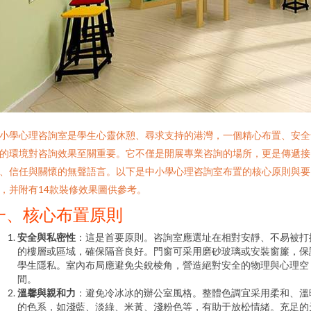
小學心理咨詢室是學生心靈休憩、尋求支持的港灣，一個精心布置、安全
的環境對咨詢效果至關重要。它不僅是開展專業咨詢的場所，更是傳遞接
、信任與關懷的無聲語言。以下是中小學心理咨詢室布置的核心原則與要
，并附有14款裝修效果圖供參考。
一、核心布置原則
安全與私密性
：這是首要原則。咨詢室應選址在相對安靜、不易被打
的樓層或區域，確保隔音良好。門窗可采用磨砂玻璃或安裝窗簾，保
學生隱私。室內布局應避免尖銳棱角，營造絕對安全的物理與心理空
間。
溫馨與親和力
：避免冷冰冰的辦公室風格。整體色調宜采用柔和、溫
的色系，如淺藍、淡綠、米黃、淺粉色等，有助于放松情緒。充足的