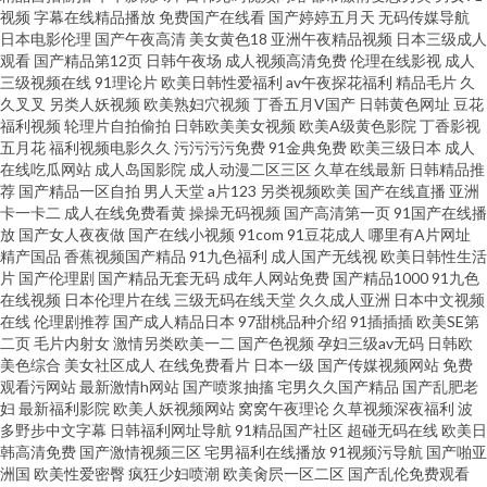
视频
字幕在线精品播放
免费国产在线看
国产婷婷五月天
无码传媒导航
品 另类视频综合 熟妇精品视频91 91免免费版九幺 成人毛片基地 九一黄色仓
日本电影伦理
国产午夜高清
美女黄色18
亚洲午夜精品视频
日本三级成人
观看
国产精品第12页
日韩午夜场
成人视频高清免费
伦理在线影视
成人
三级视频在线
91理论片
欧美日韩性爱福利
av午夜探花福利
精品毛片
久
库 人妖操女 亚洲资源社区 99热青青 精品视频资源 日韩三级av 99瑟瑟图 海角
久叉叉
另类人妖视频
欧美熟妇穴视频
丁香五月V国产
日韩黄色网址
豆花
福利视频
轮理片自拍偷拍
日韩欧美美女视频
欧美A级黄色影院
丁香影视
传媒AV 欧洲偷拍 香蕉网站 97人人做爱的 国产精品熟
五月花
福利视频电影久久
污污污污免费
91金典免费
欧美三级日本
成人
在线吃瓜网站
成人岛国影院
成人动漫二区三区
久草在线最新
日韩精品推
荐
国产精品一区自拍
男人天堂
a片123
另类视频欧美
国产在线直播
亚洲
卡一卡二
成人在线免费看黄
操操无码视频
国产高清第一页
91国产在线播
放
国产女人夜夜做
国产在线小视频
91com
91豆花成人
哪里有A片网址
精产国品
香蕉视频国产精品
91九色福利
成人国产无线视
欧美日韩性生活
片
国产伦理剧
国产精品无套无码
成年人网站免费
国产精品1000
91九色
在线视频
日本伦理片在线
三级无码在线天堂
久久成人亚洲
日本中文视频
在线
伦理剧推荐
国产成人精品日本
97甜桃品种介绍
91插插插
欧美SE第
二页
毛片内射女
激情另类欧美一二
国产色视频
孕妇三级av无码
日韩欧
美色综合
美女社区成人
在线免费看片
日本一级
国产传媒视频网站
免费
观看污网站
最新激情h网站
国产喷浆抽搐
宅男久久国产精品
国产乱肥老
妇
最新福利影院
欧美人妖视频网站
窝窝午夜理论
久草视频深夜福利
波
多野步中文字幕
日韩福利网址导航
91精品国产社区
超碰无码在线
欧美日
韩高清免费
国产激情视频三区
宅男福利在线播放
91视频污导航
国产啪亚
洲国
欧美性爱密臀
疯狂少妇喷潮
欧美肏屄一区二区
国产乱伦免费观看