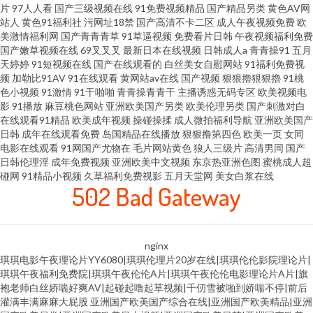
片
97人人看
国产三级视频在线
91免费视频精品
国产精品另类
黄色AV网
站人
黄色91福利社
污网址18禁
国产高清不卡二区
成人午夜视频免费
欧
美激情福利网
国产青青青草
91草逼视频
免费看片日韩
午夜视频福利免费
国产嫩草视频在线
69叉叉叉
最新日本在线视频
日韩成人a
青青操91
五月
天婷婷
91短视频在线
国产在线观看的
白丝美女自慰网站
91福利免费视
频
加勒比91AV
91在线观看
黄网站av在线
国产视频
狠狠擼狠狠擼
91桃
色小视频
91激情
91干啪啪
青青操青青干
主播诱惑无码专区
欧美视频电
影
91播放
麻豆桃色网站
亚洲欧美国产另类
欧美伦理另类
国产刺激对白
在线观看91精品
欧美成年视频
操碰操揉
成人微拍福利导航
亚洲欧美国产
日韩
成年在线观看免费
岛国精品在线播放
狠狠撸第四色
欧美一页
女同
电影在线观看
91网国产尤物在
毛片网站黄色
狼人三级片
高清男同
国产
日韩伦理淫
成年免费视频
亚洲欧美中文视频
东京热亚洲色图
蜜桃成人超
碰网
91精品小视频
久草福利免费视影
五月天堂网
美女白浆在线
502 Bad Gateway
nginx
琪琪电影午夜理论片YY6080|琪琪伦理片20岁在线|琪琪伦伦影院理论片|
琪琪午夜福利免费院|琪琪午夜伦伦A片|琪琪午夜伦伦电影理论片A片|旗
袍老师白丝娇喘好爽AV|起碰起噜起草视频|千仞雪被啪到娇喘不停|前后
灌满丰满麻麻大屁股
亚洲国产欧美国产综合在线|亚洲国产欧美精品|亚洲